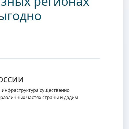
азных регионах
выгодно
оссии
и инфраструктура существенно
 различных частях страны и дадим