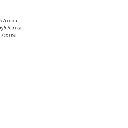
б./сотка
руб./сотка
б./сотка