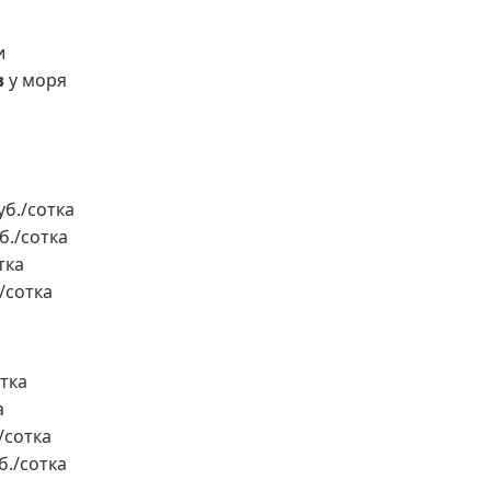
и
в
у моря
уб./сотка
б./сотка
тка
./сотка
отка
а
./сотка
б./сотка