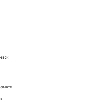
евск)
ормате
а