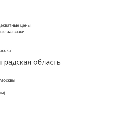
адекватные цены
ые развязки
ысока
градская область
 Москвы
ны)