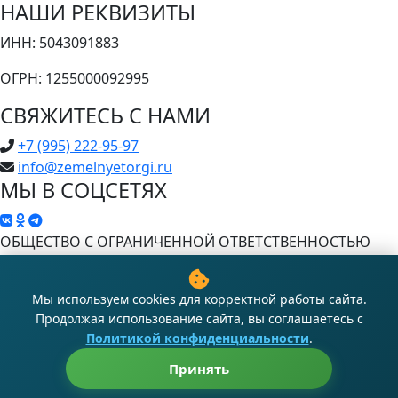
НАШИ РЕКВИЗИТЫ
ИНН: 5043091883
ОГРН: 1255000092995
СВЯЖИТЕСЬ С НАМИ
+7 (995) 222-95-97
info@zemelnyetorgi.ru
МЫ В СОЦСЕТЯХ
ОБЩЕСТВО С ОГРАНИЧЕННОЙ ОТВЕТСТВЕННОСТЬЮ
"ВЕБ ДЕВЕЛОПМЕНТ СИСТЕМ РУС"
Copyright © 2025 - 2026 Земельные торги
Мы используем cookies для корректной работы сайта.
Продолжая использование сайта, вы соглашаетесь с
Пользовательское соглашение
|
Политикой конфиденциальности
.
Политика конфиденциальности
|
Принять
Публичная оферта