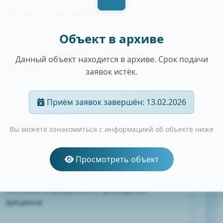
Договор купли-продажи земельного
участка
Объект в архиве
Согласно Извещению о проведении
Данный объект находится в архиве. Срок подачи
аукциона
заявок истёк.
Приём заявок завершён: 13.02.2026
Согласно Извещению о проведении
аукциона
Вы можете ознакомиться с информацией об объекте ниже
Просмотреть объект
Согласно Извещению о проведении
аукциона